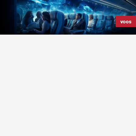
Itália
voos